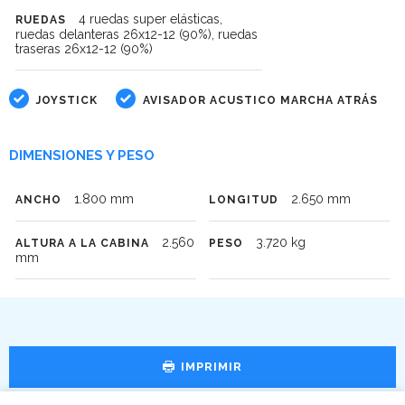
4 ruedas super elásticas,
RUEDAS
ruedas delanteras 26x12-12 (90%), ruedas
traseras 26x12-12 (90%)
JOYSTICK
AVISADOR ACUSTICO MARCHA ATRÁS
DIMENSIONES Y PESO
1.800 mm
2.650 mm
ANCHO
LONGITUD
2.560
3.720 kg
ALTURA A LA CABINA
PESO
mm
IMPRIMIR