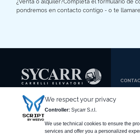
¿Venta o alquiler?Completa el formulario de co
pondremos en contacto contigo - o te llamare
CONTA
+39 0
SYCARR S.R.L.
We respect your privacy
+39 0
Via delle Scienze, 200
Controller:
Sycarr S.r.l.
SYCA
41058 Vignola (MO) - Italia
IT01790990368
We use technical cookies to ensure the prop
services and offer you a personalized expe