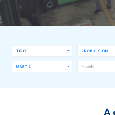
Usted
está
aquí
TIPO
PROPULSIÓN
MÁSTIL
A 