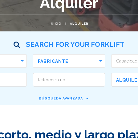
Alquiler
INICIO
ALQUILER
SEARCH FOR YOUR FORKLIFT
FABRICANTE
ALQUILE
BÚSQUEDA AVANZADA
corto, medio y largo pla