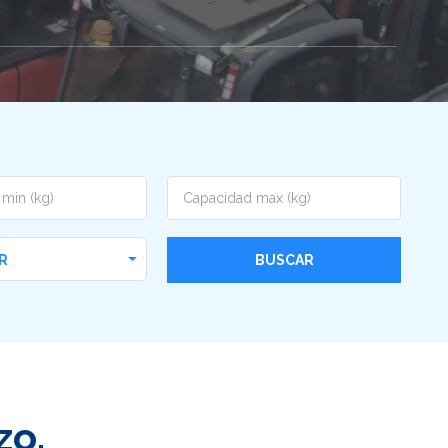
R
zo.