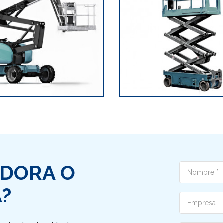
ADORA O
Nome
?
Ditta