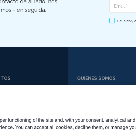
ntacto de al lado, nos
Email
mos - en seguida.
He leído y 
CTOS
QUIÉNES SOMOS
59 773648
PERFIL
59 763312
MISIÓN Y VALORES
RR@SYCARR.IT
TRABAJA CON NOSOTROS
FAQ
er functioning of the site and, with your consent, analytical an
rience. You can accept all cookies, decline them, or manage you