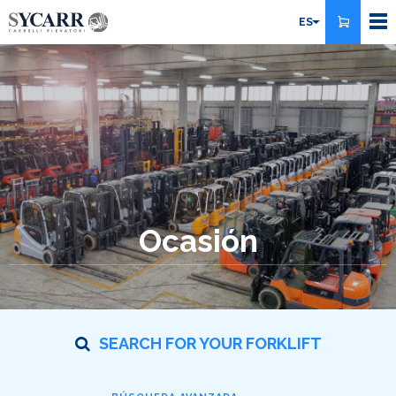
Pasar
ES
al
contenido
principal
Ocasión
SEARCH FOR YOUR FORKLIFT