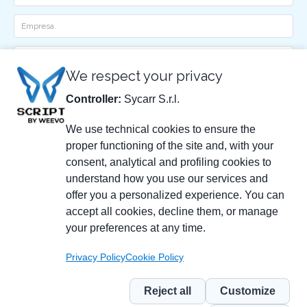
Ditta
Email
We respect your privacy
Telefono
Controller:
Sycarr S.r.l.
He leído y acepto la
política de privacidad
We use technical cookies to ensure the
proper functioning of the site and, with your
consent, analytical and profiling cookies to
understand how you use our services and
offer you a personalized experience. You can
accept all cookies, decline them, or manage
your preferences at any time.
SYCARR S.R.L.
Privacy Policy
Cookie Policy
Via delle Scienze, 200
41058 Vignola (MO) - Italia
IT01790990368
Reject all
Customize
© 2026 SYCARR S.R.L.