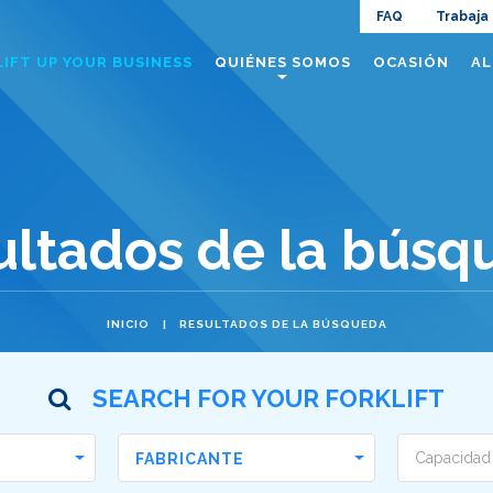
Navig
FAQ
Trabaja
Navigazione
LIFT UP YOUR BUSINESS
QUIÉNES SOMOS
OCASIÓN
AL
top
principale
ultados de la búsq
INICIO
RESULTADOS DE LA BÚSQUEDA
SEARCH FOR YOUR FORKLIFT
FABRICANTE