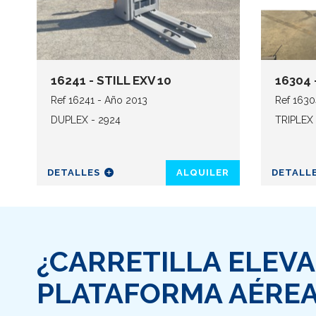
16241 - STILL EXV 10
16304 
Ref 16241 - Año 2013
Ref 1630
DUPLEX - 2924
TRIPLEX 
DETALLES
ALQUILER
DETALL
¿CARRETILLA ELEV
PLATAFORMA AÉREA