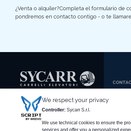
¿Venta o alquiler?Completa el formulario de co
pondremos en contacto contigo - o te llamare
CONTA
+39 0
SYCARR S.R.L.
We respect your privacy
+39 0
Via delle Scienze, 200
Controller:
Sycarr S.r.l.
SYCA
41058 Vignola (MO) - Italia
IT01790990368
We use technical cookies to ensure the prop
services and offer you a personalized expe