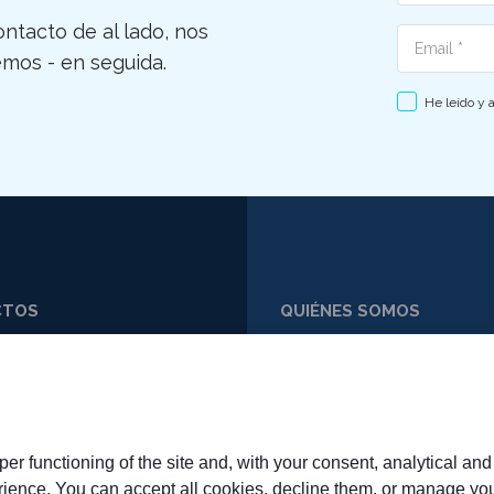
ntacto de al lado, nos
Email
mos - en seguida.
He leído y 
CTOS
QUIÉNES SOMOS
59 773648
PERFIL
59 763312
MISIÓN Y VALORES
RR@SYCARR.IT
TRABAJA CON NOSOTROS
FAQ
er functioning of the site and, with your consent, analytical an
rience. You can accept all cookies, decline them, or manage you