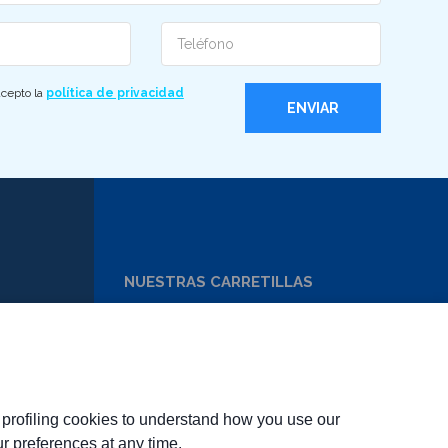
Telefono
acepto la
política de privacidad
NUESTRAS CARRETILLAS
OCASIÓN
ALQUILER
SERVICIOS
MINORISTAS
d profiling cookies to understand how you use our
r preferences at any time.