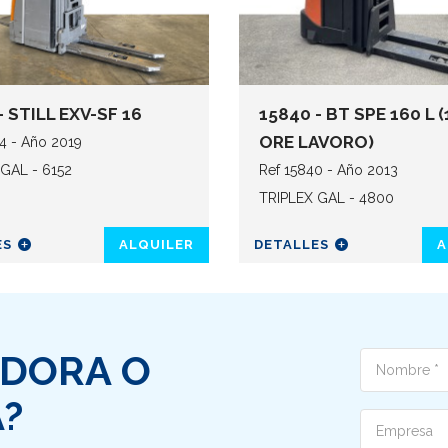
- STILL EXV-SF 16
15840 - BT SPE 160 L (
ORE LAVORO)
4 - Año 2019
GAL - 6152
Ref 15840 - Año 2013
TRIPLEX GAL - 4800
ES
ALQUILER
DETALLES
A
ADORA O
Nome
?
Ditta