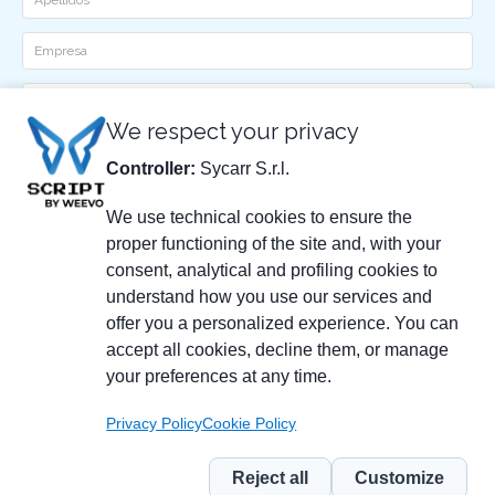
Ditta
Email
We respect your privacy
Telefono
Controller:
Sycarr S.r.l.
He leído y acepto la
política de privacidad
We use technical cookies to ensure the
proper functioning of the site and, with your
consent, analytical and profiling cookies to
understand how you use our services and
offer you a personalized experience. You can
accept all cookies, decline them, or manage
your preferences at any time.
SYCARR S.R.L.
Privacy Policy
Cookie Policy
Via delle Scienze, 200
41058 Vignola (MO) - Italia
IT01790990368
Reject all
Customize
© 2026 SYCARR S.R.L.