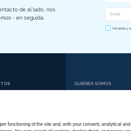
ntacto de al lado, nos
Email
mos - en seguida.
He leído y 
CTOS
QUIÉNES SOMOS
59 773648
PERFIL
59 763312
MISIÓN Y VALORES
RR@SYCARR.IT
TRABAJA CON NOSOTROS
FAQ
er functioning of the site and, with your consent, analytical an