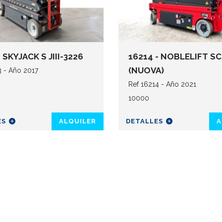
- SKYJACK S JIII-3226
16214 - NOBLELIFT SC
(NUOVA)
3 - Año 2017
Ref 16214 - Año 2021
10000
ES
ALQUILER
DETALLES
A