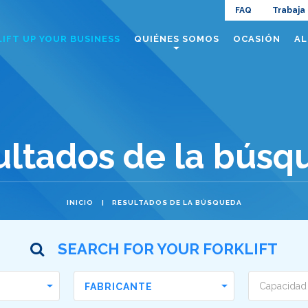
Navig
FAQ
Trabaja
Navigazione
LIFT UP YOUR BUSINESS
QUIÉNES SOMOS
OCASIÓN
AL
top
principale
ultados de la búsq
INICIO
RESULTADOS DE LA BÚSQUEDA
SEARCH FOR YOUR FORKLIFT
FABRICANTE