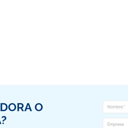
ADORA O
Nome
?
Ditta