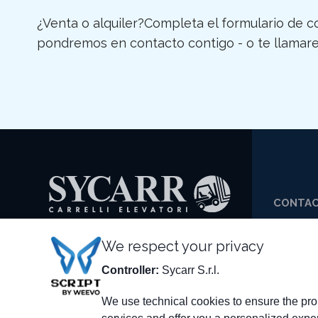
¿Venta o alquiler?Completa el formulario de co
pondremos en contacto contigo - o te llamare
CONTA
+39 0
SYCARR S.R.L.
We respect your privacy
+39 0
Via delle Scienze, 200
Controller:
Sycarr S.r.l.
SYCA
41058 Vignola (MO) - Italia
IT01790990368
We use technical cookies to ensure the prop