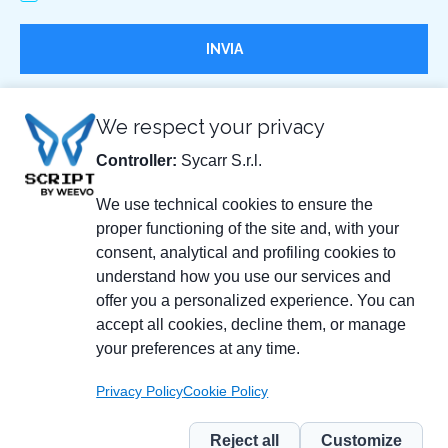
We respect your privacy
Controller:
Sycarr S.r.l.
SYCARR S.R.L.
We use technical cookies to ensure the
Via delle Scienze, 200
41058 Vignola (MO) - Italia
IT01790990368
proper functioning of the site and, with your
consent, analytical and profiling cookies to
La società ha ricevuto nell’esercizio 2021 benefici rientranti
understand how you use our services and
nel regime degli aiuti di Stato e nel regime de minimis per i
offer you a personalized experience. You can
quali sussiste l’obbligo di pubblicazione nel Registro
accept all cookies, decline them, or manage
Nazionale degli aiuti di Stato di cui all’art. 52 della L.
your preferences at any time.
234/2012.
Contributo camera di commercio di Modena per
Privacy Policy
Cookie Policy
internazionalizzazione di € 10.000,00.
Reject all
Customize